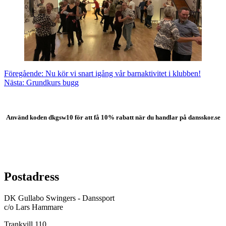
Inläggsnavigering
Föregående:
Nu kör vi snart igång vår barnaktivitet i klubben!
Nästa:
Grundkurs bugg
Använd koden
dkgsw10 för att få 10% rabatt när du handlar på dansskor.se
Postadress
DK Gullabo Swingers - Danssport
c/o Lars Hammare
Trankvill 110