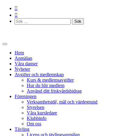
Skip
to
content
Sök
efter:
Hem
Anmälan
Våra danser
Nyheter
Avgifter och medlemskap
Kurs & medlemsavgifter
Hur du blir medlem
Använd ditt friskvårdsbidrag
Föreningen
Verksamhetsidé, mål och värdegrund
Styrelsen
Våra kursledare
Klubbinfo
Om oss
Tävling
Licens och tävlingsanmälan