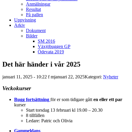
Anmälningar
Resultat
På pallen
Uppvisning
Arkiv
Dokument
Bilder
SM 2016
Växjöbuggen GP
Ödevata 2019
Det här händer i vår 2025
januari 11, 2025 - 10:22 f m
januari 22, 2025
Kategori:
Nyheter
Veckokurser
Bugg fortsättning
för er som tidigare gått
en eller ett par
kurser
Start torsdag 13 februari kl 19.00 – 20.30
8 tillfällen
Ledare: Patric och Olivia
Gammeldans