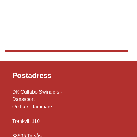
Postadress
DK Gullabo Swingers -
Danssport
c/o Lars Hammare
Trankvill 110
38595 Torsås