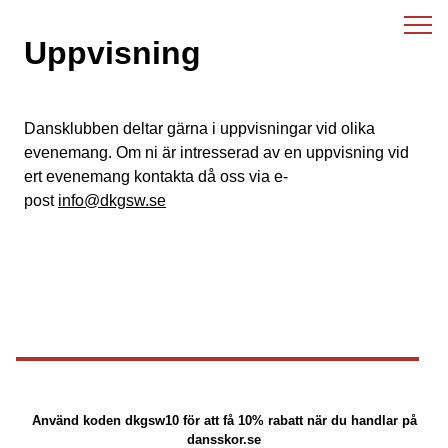
Skip
to
Uppvisning
content
Dansklubben deltar gärna i uppvisningar vid olika
evenemang. Om ni är intresserad av en uppvisning vid
ert evenemang kontakta då oss via e-
post
info@dkgsw.se
Använd koden
dkgsw10 för att få 10% rabatt när du handlar på
dansskor.se