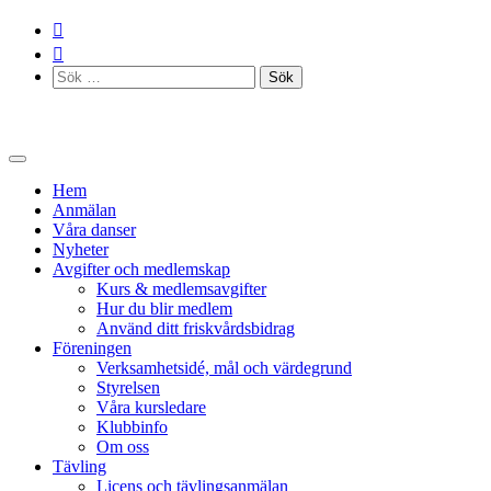
Skip
to
content
Sök
efter:
Hem
Anmälan
Våra danser
Nyheter
Avgifter och medlemskap
Kurs & medlemsavgifter
Hur du blir medlem
Använd ditt friskvårdsbidrag
Föreningen
Verksamhetsidé, mål och värdegrund
Styrelsen
Våra kursledare
Klubbinfo
Om oss
Tävling
Licens och tävlingsanmälan