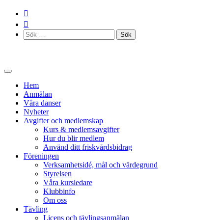
Skip
to
content
Sök
efter:
Hem
Anmälan
Våra danser
Nyheter
Avgifter och medlemskap
Kurs & medlemsavgifter
Hur du blir medlem
Använd ditt friskvårdsbidrag
Föreningen
Verksamhetsidé, mål och värdegrund
Styrelsen
Våra kursledare
Klubbinfo
Om oss
Tävling
Licens och tävlingsanmälan