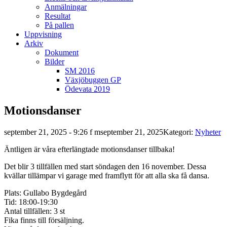
Anmälningar
Resultat
På pallen
Uppvisning
Arkiv
Dokument
Bilder
SM 2016
Växjöbuggen GP
Ödevata 2019
Motionsdanser
september 21, 2025 - 9:26 f m
september 21, 2025
Kategori:
Nyheter
Äntligen är våra efterlängtade motionsdanser tillbaka!
Det blir 3 tillfällen med start söndagen den 16 november. Dessa
kvällar tillämpar vi garage med framflytt för att alla ska få dansa.
Plats: Gullabo Bygdegård
Tid: 18:00-19:30
Antal tillfällen: 3 st
Fika finns till försäljning.