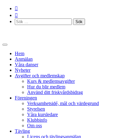
Skip
to
content
Sök
efter:
Hem
Anmälan
Våra danser
Nyheter
Avgifter och medlemskap
Kurs & medlemsavgifter
Hur du blir medlem
Använd ditt friskvårdsbidrag
Föreningen
Verksamhetsidé, mål och värdegrund
Styrelsen
Våra kursledare
Klubbinfo
Om oss
Tävling
Licens och tävlingsanmälan