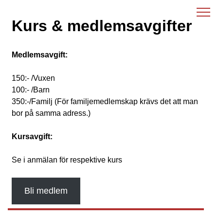
Skip
to
Kurs & medlemsavgifter
content
Medlemsavgift:
150:- /Vuxen
100:- /Barn
350:-/Familj (För familjemedlemskap krävs det att man
bor på samma adress.)
Kursavgift:
Se i anmälan för respektive kurs
Bli medlem